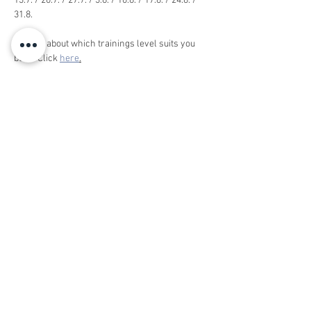
13.7. / 20.7. / 27.7. / 3.8. / 10.8. / 17.8. / 24.8. / 
31.8.
Unsure about which trainings level suits you 
best? Click 
here
.
You have a question? Have a look at our 
English FAQs
Tickets
Sold Out
Ticket type
Reservierungsgebühr
Reservierungsgebühr ist nicht 
erstattbar. Die restliche Kursgebühr von 
140,00€ ist in bar beim Trainer zu 
zahlen.