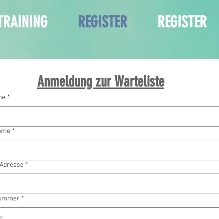
TRAINING
REGISTER
REGISTER
Anmeldung zur Warteliste
me
*
ame
*
-Adresse
*
nummer
*