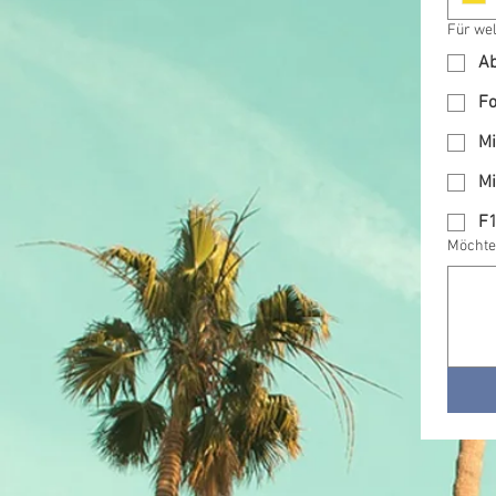
Für wel
Ab
Fo
Mi
Mi
F1
Möchtes