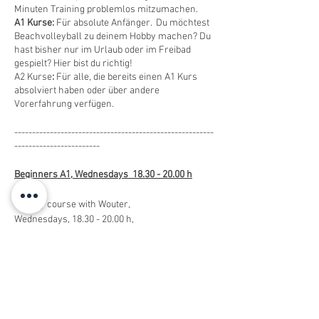
Minuten Training problemlos mitzumachen.
A1 Kurse:
Für absolute Anfänger. Du möchtest
Beachvolleyball zu deinem Hobby machen? Du
hast bisher nur im Urlaub oder im Freibad
gespielt? Hier bist du richtig!
A2 Kurse
:
Für alle, die bereits einen A1 Kurs
absolviert haben oder über andere
Vorerfahrung verfügen.
--------------------------------------------------------
------------------------
Beginners A1, Wednesdays 18.30 - 20.00 h
Weekly course with Wouter,
Wednesdays, 18.30 - 20.00 h,
11. May - 13. July 2023,
8 sessions, max. 8 players
Course fee: 140 Euro (payable in cash on first
training session)
You have a question? Have a look at our
English