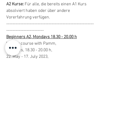
A2 Kurse:
 Für alle, die bereits einen A1 Kurs 
absolviert haben oder über andere 
Vorerfahrung verfügen.
--------------------------------------------------------
------------------------
Beginners A2, Mondays 18.30 - 20.00 h
Weekly course with Pamm, 
Mondays, 18.30 - 20.00 h,
22. May - 17. July 2023,
8 sessions, max. 8 players
Course fee: 140 Euro (payable in cash on first 
training session)
You have a question? Have a look at our 
English FAQs
Dates: 
22.05. / 05.06./ 12.06. / 19.06. / 26.06. / 03.07. / 
10.07. / 17.07.
No training on public holidays. 
Course Level - Beginner: 
The focus here is on learning the basic 
techniques: easy serve, digging and setting and 