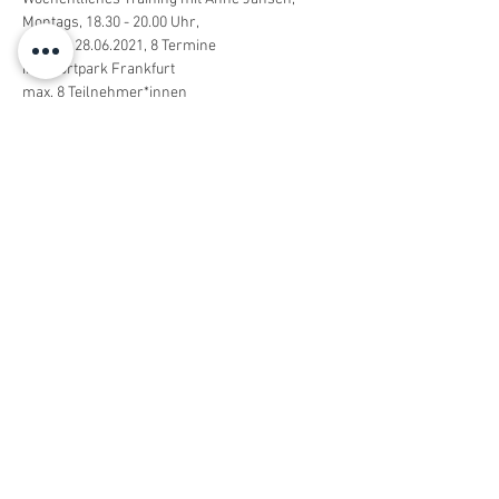
Montags, 18.30 - 20.00 Uhr,
Beginn: 28.06.2021, 8 Termine
im Sportpark Frankfurt
max. 8 Teilnehmer*innen
Kosten: 109 Euro (bar am ersten 
Trainingstermin)
Termine: 28.06.;  05.07.; 12.07.; 19.07.; 26.07.; 
02.08.; 09.08.; 16.08.
Solltest du an einzelnen Trainingsterminen 
nicht können, darfst du gerne eine:n 
Ersatzspieler:in schicken. 
Wir trainieren unter den tagesaktuellen 
Vorgaben der Landesregierung und Stadt 
Frankfurt bezüglich Corona. 
Du bist dir nicht sicher, ob das Trainingsniveau 
zu dir passt? Schau mal 
hier
. 
Wir freuen uns auf euch!