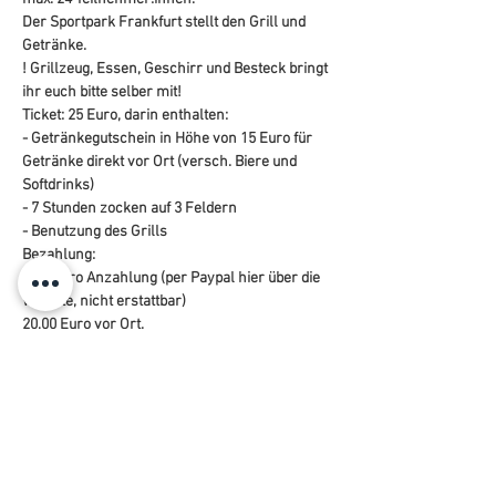
Der Sportpark Frankfurt stellt den Grill und 
Getränke.
! Grillzeug, Essen, Geschirr und Besteck bringt 
ihr euch bitte selber mit!
Ticket: 25 Euro, darin enthalten:
- Getränkegutschein in Höhe von 15 Euro für 
Getränke direkt vor Ort (versch. Biere und 
Softdrinks)
- 7 Stunden zocken auf 3 Feldern
- Benutzung des Grills
Bezahlung:
5,00 Euro Anzahlung (per Paypal hier über die 
Website, nicht erstattbar)
20,00 Euro vor Ort.
----- ENGLISH ----
BEACH 'N BBQ
Play Beachvolleyball and have a BBQ on the 
side, 
from 7 pm to 2 am at night, we are playing on 3 
courts with floodlights while having a BBQ.
max. 24 players.