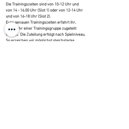
Die Trainingszeiten sind von 10-12 Uhr und 
von 14 - 16.00 Uhr (Slot 1) oder von 12-14 Uhr 
und von 16-18 Uhr (Slot 2). 
Eure genauen Trainingszeiten erfahrt ihr, 
sobald ihr einer Trainingsgruppe zugeteilt 
wurdet. 
Die Zuteilung erfolgt nach Spielniveau. 
So erreichen wir möglichst gleichstarke 
Trainingsgruppen !
Trainingsgruppen: 
Herren - Turnierniveau A / A+
Herren - Turnierniveau B
Damen - Turnierniveau A
Damen - Turnierniveau B
Trainer: 
Jonas Reinhardt
Peter Wolf
Peter Itzigehl
Jan Skarabis
Teilnahmegebühr: 140 Euro /p.P.  (in bar bei 
Trainingsbeginn)
* Ein Corona-Test ist nicht nötig *