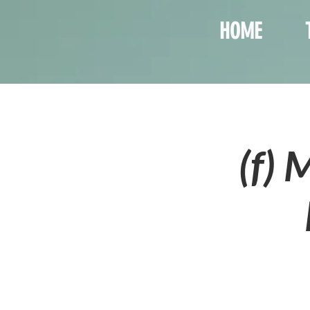
HOME
(f) 