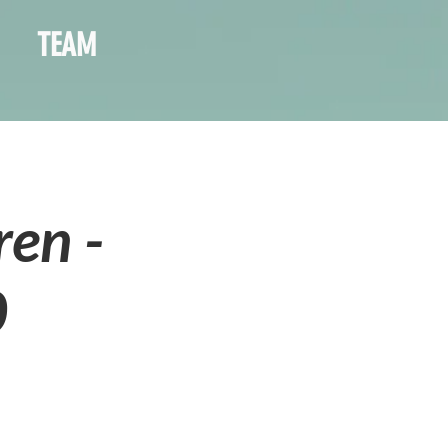
TEAM
ren -
0