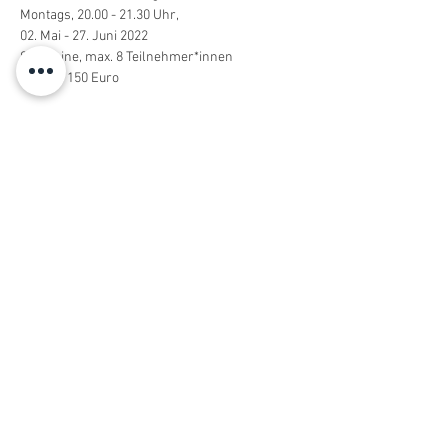
Montags, 20.00 - 21.30 Uhr,
02. Mai - 27. Juni 2022
8 Termine, max. 8 Teilnehmer*innen
Kosten: 150 Euro
Spielniveau FORTGESCHRITTENE:
Du trainierst nicht nur seit Jahren, sondern
nimmst auch an Turnieren teil. Du beherrschst
alle Grundtechniken, den Spielaufbau in
schwierigen Situationen und kannst
kontrolliert im Sprung angreifen und gezielt
aufschlagen. Du spielst C-Turniere und kannst
diese auch gewinnen. Im Training arbeiten wir
an der Side-Out Quote und feilen an der
Technik.
Für alle weitere Organisation, werdet ihr nach
der Buchung in eine Whatsapp Gruppe
eingeladen.