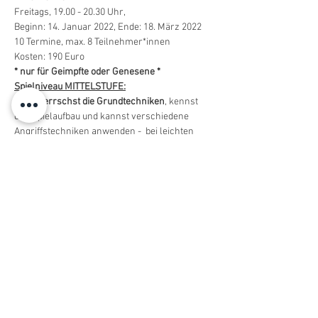
Freitags, 19.00 - 20.30 Uhr,
Beginn: 14. Januar 2022, Ende: 18. März 2022
10 Termine, max. 8 Teilnehmer*innen
Kosten: 190 Euro
* nur für Geimpfte oder Genesene *
Spielniveau MITTELSTUFE:
Du 
beherrschst die Grundtechniken
, kennst 
den Spielaufbau und kannst verschiedene 
Angriffstechniken anwenden -  bei leichten 
Spielbedingungen. Du nimmst vielleicht schon 
an C-Turnieren teil, gewinnst diese aber noch 
nicht.

Im Training perfektionierst Du dein Können 
durch spielnahe Übungen und erlernst 
Lösungen für schwierigere Spielsituationen.
Wenn ihr an einem Termin nicht teilnehmen 
könnt, könnt ihr einen Ersatzspieler schicken, 
der euch dann bestimmt auch gerne anteilig 
den Trainingstermin bezahlt.
Für alle weitere Organisation, werdet ihr nach 
der Buchung in eine Whatsapp Gruppe 