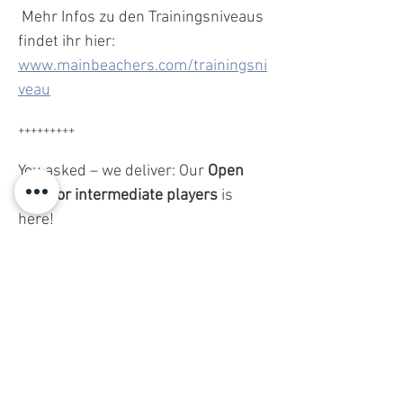
 Mehr Infos zu den Trainingsniveaus 
findet ihr hier: 
www.mainbeachers.com/trainingsni
veau
+++++++++
You asked – we deliver: Our 
Open 
Play for intermediate players
 is 
here!
Every Sunday from 2:00 to 5:00 PM, 
enjoy free play in a relaxed 
atmosphere. Perfect for players at 
M1 and M2 level 
who want to keep 
improving outside of training and 
simply spend more time on the 
court.