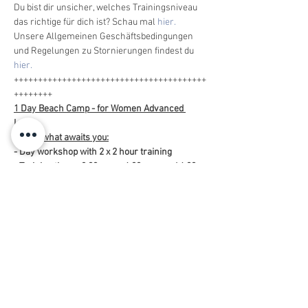
Du bist dir unsicher, welches Trainingsniveau 
das richtige für dich ist? Schau mal 
hier.
Unsere Allgemeinen Geschäftsbedingungen 
und Regelungen zu Stornierungen findest du 
hier. 
++++++++++++++++++++++++++++++++++++++++
++++++++
1 Day Beach Camp - for Women Advanced 
Level 
This is what awaits you:
- Day workshop with 2 x 2 hour training
- Training times: 2:00 p.m. - 4:00 p.m. and 6:00 
p.m. - 8:00 p.m. (*This group has slightly 
different training times than the other groups 
in the camp)
- Homogeneous training group with a 
maximum of 8 participants
- qualified coaches
- versatile training content and varied training 
forms
- nice people