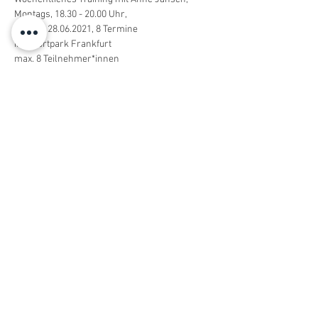
Montags, 18.30 - 20.00 Uhr,
Beginn: 28.06.2021, 8 Termine
im Sportpark Frankfurt
max. 8 Teilnehmer*innen
Kosten: 109 Euro (bar am ersten 
Trainingstermin)
Termine: 28.06.;  05.07.; 12.07.; 19.07.; 26.07.; 
02.08.; 09.08.; 16.08.
Solltest du an einzelnen Trainingsterminen 
nicht können, darfst du gerne eine:n 
Ersatzspieler:in schicken. 
Wir trainieren unter den tagesaktuellen 
Vorgaben der Landesregierung und Stadt 
Frankfurt bezüglich Corona. 
Du bist dir nicht sicher, ob das Trainingsniveau 
zu dir passt? Schau mal 
hier
. 
Wir freuen uns auf euch!