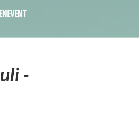
ENEVENT
li -