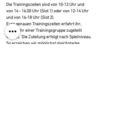
Die Trainingszeiten sind von 10-12 Uhr und 
von 14 - 16.00 Uhr (Slot 1) oder von 12-14 Uhr 
und von 16-18 Uhr (Slot 2). 
Eure genauen Trainingszeiten erfahrt ihr, 
sobald ihr einer Trainingsgruppe zugeteilt 
wurdet. 
Die Zuteilung erfolgt nach Spielniveau. 
So erreichen wir möglichst gleichstarke 
Trainingsgruppen !
Trainingsgruppen: 
Herren - Turnierniveau A / A+
Herren - Turnierniveau B
Damen - Turnierniveau A
Damen - Turnierniveau B
Trainer: 
Jonas Reinhardt
Peter Wolf
Peter Itzigehl
Jan Skarabis
Teilnahmegebühr: 140 Euro /p.P.  (in bar bei 
Trainingsbeginn)
* Ein Corona-Test ist nicht nötig *