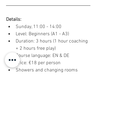
Details:
Sunday, 11:00 - 14:00
Level: Beginners (A1 - A3)
Duration: 3 hours (1 hour coaching 
+ 2 hours free play)
Course language: EN & DE
Price: €18 per person
Showers and changing rooms 
available
Our 
beginner beach volleyball
 event at 
Sportpark Frankfurt is all about playing 
and enjoying the game in a relaxed and 
social atmosphere.
We start the session with a 
60-minute 
group coaching
 led by an experienced 