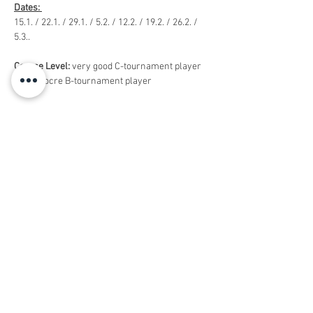
Dates: 
15.1. / 22.1. / 29.1. / 5.2. / 12.2. / 19.2. / 26.2. / 
5.3..
Course Level: 
very good C-tournament player 
to mediocre B-tournament player
You have a question? Have a look at our 
English FAQs
Buchen
Ausverkauft
Tickettyp
Reservierungsgebühr
nicht erstattbare Reservierungsgebühr  
/ Die verbleibenden 195,00€ sind am 