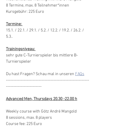
8 Termine, max. 8 Teilnehmer*innen
Kursgebühr: 225 Euro
Termine: 
15.1. / 22.1. / 29.1. / 5.2. / 12.2. / 19.2. / 26.2. / 
5.3..
Trainingsniveau: 
sehr gute C-Turnierspieler bis mittlere B-
Turnierspieler
Du hast Fragen? Schau mal in unseren 
FAQs
--------------------------------------------------------
------------------------
Advanced Men, Thursdays 20.30 -22.00 h
Weekly course with Götz André Mangold
8 sessions, max. 8 players
Course fee: 225 Euro