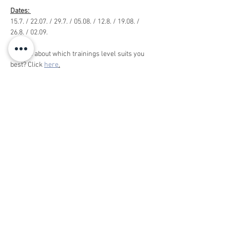
Dates: 
15.7. / 22.07. / 29.7. / 05.08. / 12.8. / 19.08. / 
26.8. / 02.09.
Unsure about which trainings level suits you 
best? Click 
here
.
You have a question? Have a look at our 
English FAQs
Buchen
Ausverkauft
Tickettyp
Reservierungsgebühr
Reservierungsgebühr ist nicht 
erstattbar. Die restliche Kursgebühr von 