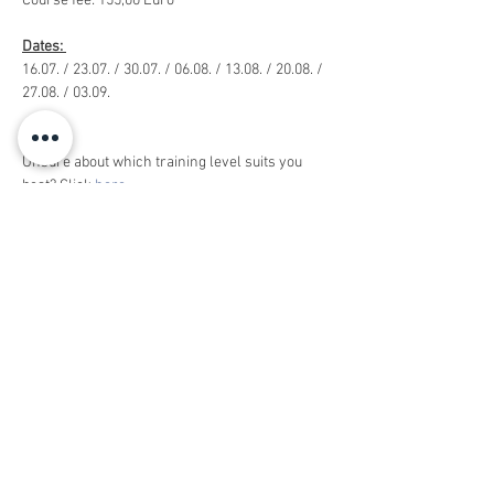
Course fee: 155,00 Euro 
Dates: 
16.07. / 23.07. / 30.07. / 06.08. / 13.08. / 20.08. / 
27.08. / 03.09.
Unsure about which training level suits you 
best? Click 
here
.
You have a question? Have a look at our 
English FAQs
Buchen
Ausverkauft
Tickettyp
Reservierungsgebühr