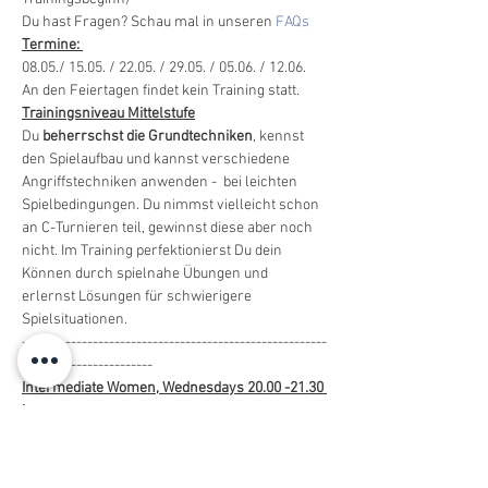
Du hast Fragen? Schau mal in unseren 
FAQs
Termine: 
08.05./ 15.05. / 22.05. / 29.05. / 05.06. / 12.06. 
An den Feiertagen findet kein Training statt. 
Trainingsniveau Mittelstufe
Du 
beherrschst die Grundtechniken
, kennst 
den Spielaufbau und kannst verschiedene 
Angriffstechniken anwenden -  bei leichten 
Spielbedingungen. Du nimmst vielleicht schon 
an C-Turnieren teil, gewinnst diese aber noch 
nicht. Im Training perfektionierst Du dein 
Können durch spielnahe Übungen und 
erlernst Lösungen für schwierigere 
Spielsituationen.
--------------------------------------------------------
------------------------
Intermediate Women, Wednesdays 20.00 -21.30 
h
Weekly course with Götz, 
6 sessions, max. 8 players
Course fee: 110 Euro (payable in cash on first 