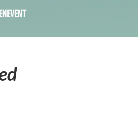
ENEVENT
xed