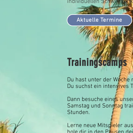
individuellen Schwerpunkt
Aktuelle Termine
Trainingscamps
Du hast unter der Woche n
Du suchst ein intensives T
Dann besuche eines unse
Samstag und Sonntag trai
Stunden.
Lerne neue Mitspieler au
hole dir in den Pausen de