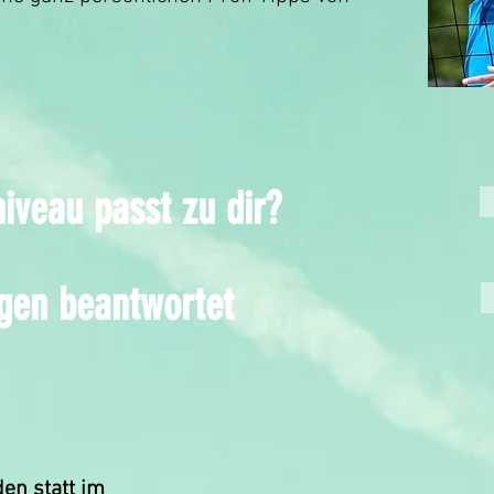
iveau passt zu dir?
agen beantwortet
den statt im