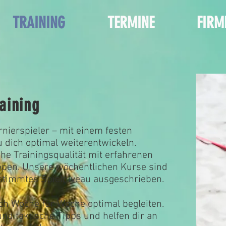
TRAINING
TERMINE
FIRM
aining
nierspieler – mit einem festen
 dich optimal weiterentwickeln.
ohe Trainingsqualität mit erfahrenen
ppen. Unsere wöchentlichen Kurse sind
stimmtes Spielniveau ausgeschrieben.
ch Woche für Woche optimal begleiten.
und taktische Tipps und helfen dir an