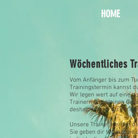
HOME
Wöchentliches Tr
Vom Anfänger bis zum Tur
Trainingstermin kannst du
Wir legen wert auf eine h
Trainern und kleinen Gru
deshalb immer für ein be
Unsere Trainer werden di
Sie geben dir technische 